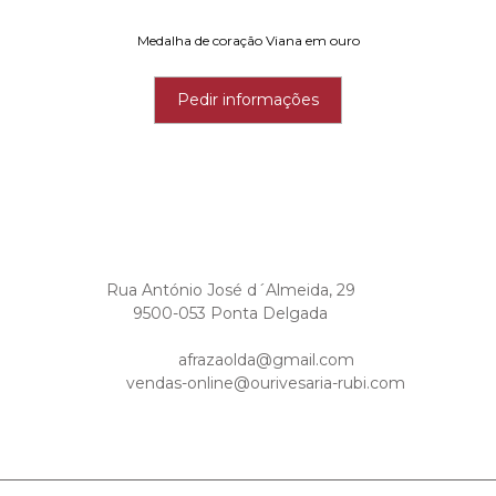
Medalha de coração Viana em ouro
Pedir informações
Rua António José d´Almeida, 29
9500-053 Ponta Delgada
afrazaolda@gmail.com
vendas-online@ourivesaria-rubi.com